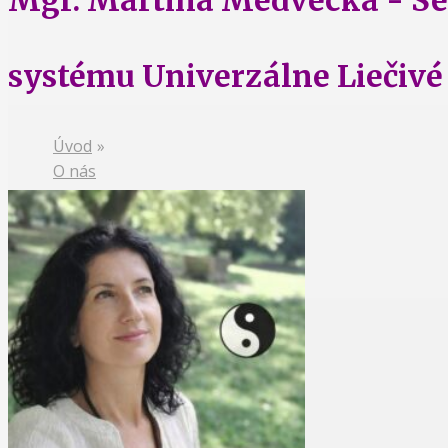
systému Univerzálne Liečivé
Úvod
»
O nás