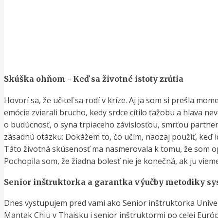
Skúška ohňom - Keď sa životné istoty zrútia
Hovorí sa, že učiteľ sa rodí v kríze. Aj ja som si prešla mo
emócie zvierali brucho, kedy srdce cítilo ťažobu a hlava 
o budúcnosť, o syna trpiaceho závislosťou, smrťou partnera
zásadnú otázku: Dokážem to, čo učím, naozaj použiť, keď i
Táto životná skúsenosť ma nasmerovala k tomu, že som opu
Pochopila som, že žiadna bolesť nie je konečná, ak ju vieme 
Senior inštruktorka a garantka výučby metodiky s
Dnes vystupujem pred vami ako Senior inštruktorka Unive
Mantak Chiu v Thajsku i senior inštruktormi po celej Euró