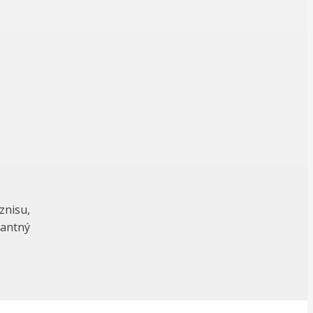
znisu,
lantný