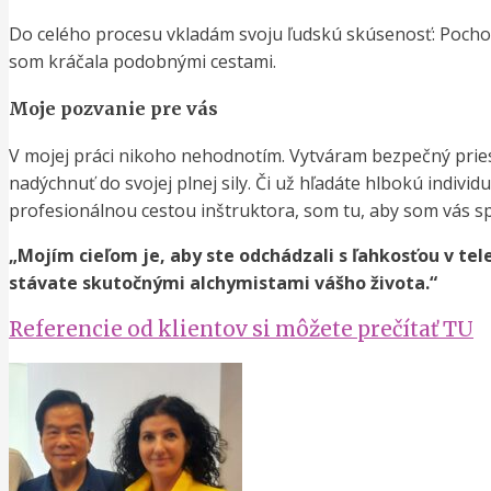
Do celého procesu vkladám svoju ľudskú skúsenosť: Pochopen
som kráčala podobnými cestami.
Moje pozvanie pre vás
V mojej práci nikoho nehodnotím. Vytváram bezpečný priest
nadýchnuť do svojej plnej sily. Či už hľadáte hlbokú individ
profesionálnou cestou inštruktora, som tu, aby som vás s
„Mojím cieľom je, aby ste odchádzali s ľahkosťou v tele
stávate skutočnými alchymistami vášho života.“
Referencie od klientov si môžete prečítať TU