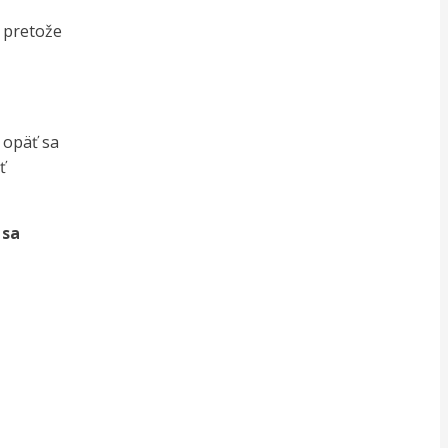
, pretože
 opäť sa
ť
 sa