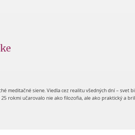
nke
é meditačné siene. Viedla cez realitu všedných dní – svet bi
rokmi učarovalo nie ako filozofia, ale ako praktický a bri