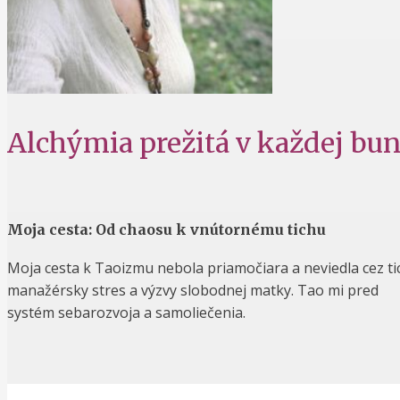
Alchýmia prežitá v každej bu
Moja cesta: Od chaosu k vnútornému tichu
Moja cesta k Taoizmu nebola priamočiara a neviedla cez tich
manažérsky stres a výzvy slobodnej matky. Tao mi pred 25 
systém sebarozvoja a samoliečenia.