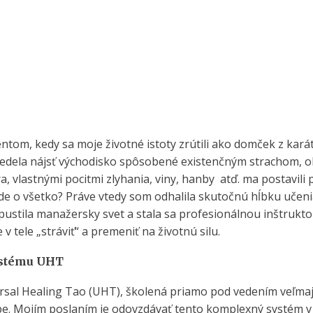
mentom, kedy sa moje životné istoty zrútili ako domček z kará
nevedela nájsť východisko spôsobené existenčným strachom, 
, vlastnými pocitmi zlyhania, viny, hanby atď. ma postavili 
de o všetko? Práve vtedy som odhalila skutočnú hĺbku učeni
stila manažersky svet a stala sa profesionálnou inštrukto
v tele „stráviť“ a premeniť na životnú silu.
ystému UHT
rsal Healing Tao (UHT), školená priamo pod vedením veľmaj
pe. Mojím poslaním je odovzdávať tento komplexný systém v 