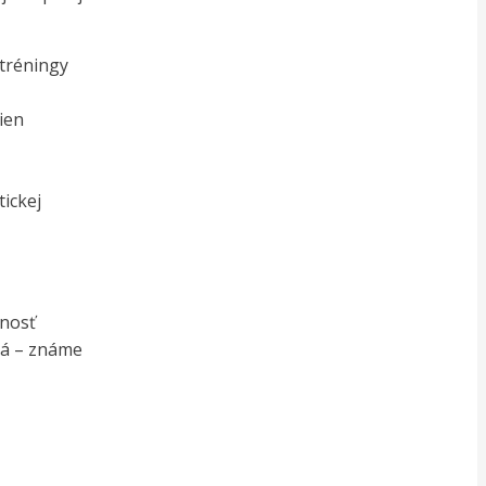
tréningy
ien
tickej
xnosť
rá – známe