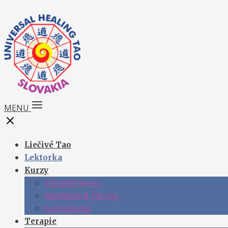
MENU
Liečivé Tao
Lektorka
Kurzy
Vstupné kurzy
Meditácie & Čikung
Sustredenia
Terapie