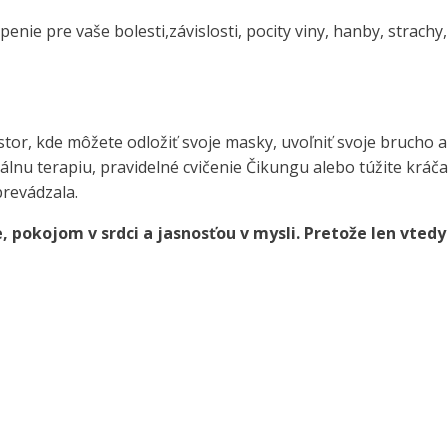
ie pre vaše bolesti,závislosti, pocity viny, hanby, strachy
or, kde môžete odložiť svoje masky, uvoľniť svoje brucho a
uálnu terapiu, pravidelné cvičenie Čikungu alebo túžite kráča
prevádzala.
, pokojom v srdci a jasnosťou v mysli. Pretože len vtedy