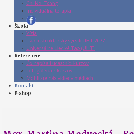
Chi Nei Tsang
Individuálna terapia
Škola
Vízia
Tao inštruktorský výcvik UHT 2027
Univerzálne Liečivé Tao (UHT)
Referencie
Čo napísali účastníci kurzov
Fotogaléria z kurzov
Mohli ste nás vidieť v médiách
Kontakt
E-shop
Mgr. Martina Medvecká - Se