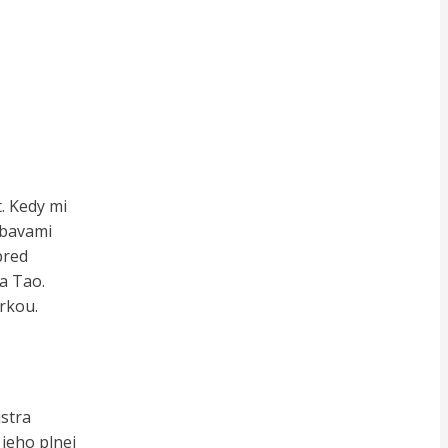
t. Kedy mi
obavami
pred
a Tao.
rkou.
stra
jeho plnej