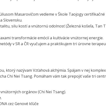
liusom Masarovičom vedieme v Škole Taojogy certifikačné 
a Slovensku.
alitu, silu kostí a vnútornú odolnosť (Železná košeľa, Tan T
ami transformácie emócií a kultivácie vnútornej energie.
o metódy v SR a ČR vyučujem a praktikujem tri úrovne terapeu
upu, ktorý nazývam Vzťahová alchýmia. Spájam v nej komple
ha Chi Nei Tsang. Pomáham vám tak prepojiť vaše tri cent
z vnútorných orgánov (Chi Nei Tsang).
.
j DNA cez Genové kľúče