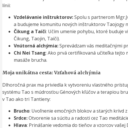
línii:
Vzdelávanie inštruktorov:
Spolu s partnerom Mgr.Jú
a budujeme komunitu nových inštruktorov Taojogy n
Čikung a Taiči
: Učím umenie pohybu, ktoré buduje vit
Čikung, Taojin, Taiči).
Vnútorná alchýmia:
Sprevádzam vás meditačnými prax
Chi Nei Tsang
: Ako prvá certifikovaná učiteľka tejt
masáže brucha.
Moja unikátna cesta: Vzťahová alchýmia
Dlhoročná prax ma priviedla k vytvoreniu vlastného príst
systému Tao s múdrosťou Génových kľúčov a terapiou bruc
v Tao ako tri Tantieny:
Brucho
: Uvoľnenie emočných blokov a starých krívd 
Srdce:
Otvorenie sa súcitu a radosti cez Tao meditácie
Hlava
: Prinášanie vedomia do tieňov a vzorcov vaše