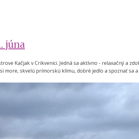
. júna
rove Kačjak v Crikvenici. Jedná sa aktívno - relaxačný a zd
 si more, skvelú prímorskú klímu, dobré jedlo a spoznať sa a 