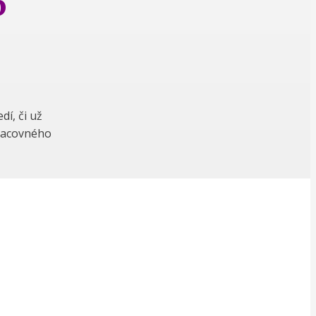
6
í, či už
pracovného