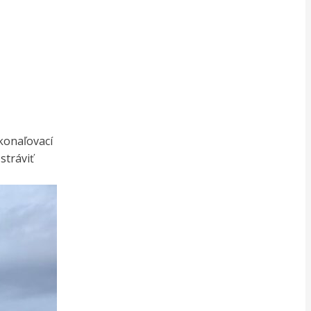
okonaľovací
stráviť