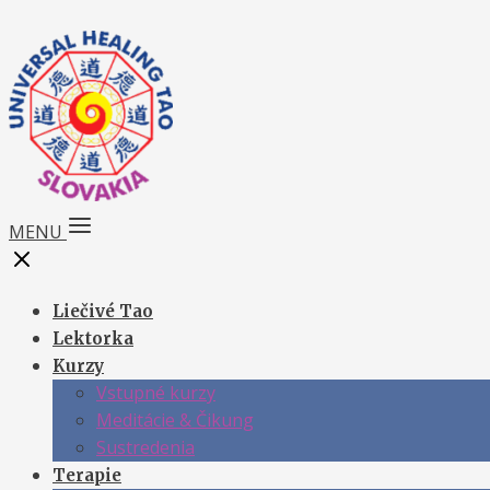
MENU
Liečivé Tao
Lektorka
Kurzy
Vstupné kurzy
Meditácie & Čikung
Sustredenia
Terapie