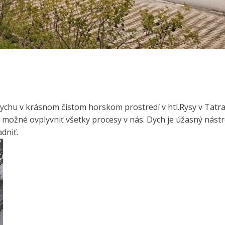
ychu v krásnom čistom horskom prostredí v htl.Rysy v Tatr
ím možné ovplyvniť všetky procesy v nás. Dych je úžasný nástr
adniť.