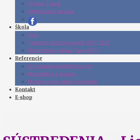
Chi Nei Tsang
Individuálna terapia
Škola
Vízia
Tao inštruktorský výcvik UHT 2027
Univerzálne Liečivé Tao (UHT)
Referencie
Čo napísali účastníci kurzov
Fotogaléria z kurzov
Mohli ste nás vidieť v médiách
Kontakt
E-shop