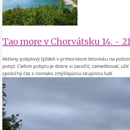
Tao more v Chorvátsku 14. - 21
Aktívny pobytový týždeň v prímorskom letovisku na poloost
pobyt. Cieľom pobytu je dobre si zacvičiť, zameditovať, užiť
spoločný čas s rovnako zmýšľajúcou skupinou ľudí.