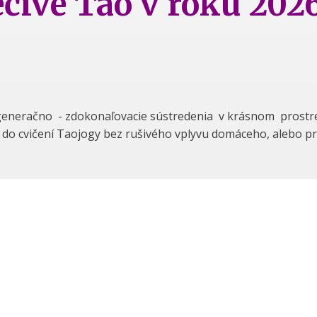
ivé Tao v roku 202
eneračno - zdokonaľovacie sústredenia v krásnom prostred
a do cvičení Taojogy bez rušivého vplyvu domáceho, alebo 