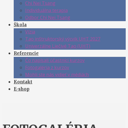
Chi Nei Tsang
Individuálna terapia
Odbor Chi Nei Tsang
Škola
Vízia
Tao inštruktorský výcvik UHT 2027
Univerzálne Liečivé Tao (UHT)
Referencie
Čo napísali účastníci kurzov
Fotogaléria z kurzov
Mohli ste nás vidieť v médiách
Kontakt
E-shop