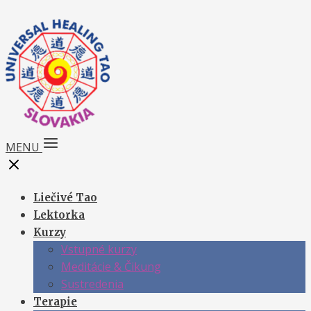
MENU
Liečivé Tao
Lektorka
Kurzy
Vstupné kurzy
Meditácie & Čikung
Sustredenia
Terapie