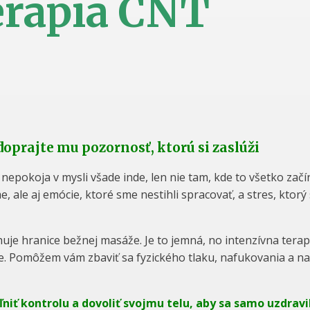
erapia CNT
doprajte mu pozornosť, ktorú si zaslúži
nepokoja v mysli všade inde, len nie tam, kde to všetko začí
, ale aj emócie, ktoré sme nestihli spracovať, a stres, ktorý
je hranice bežnej masáže. Je to jemná, no intenzívna terapi
e. Pomôžem vám zbaviť sa fyzického tlaku, nafukovania a na
ľniť kontrolu a dovoliť svojmu telu, aby sa samo uzdravi