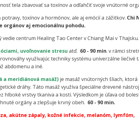
osť tela zbavovať sa toxínov a odľahčiť svoje vnútorné org
potravy, toxínov a hormónov, ale aj emócií a zážitkov.
Chi 
vie orgánov aj emocionálnu pohodu.
rý vedie centrum Healing Tao Center v Chiang Mai v Thajsku.
móciami, uvoľnovanie stresu
atď.
60 - 90 min
. v rámci stret
ovnováhy využívajúc techniky systému univerzálne liečivé t
áž abdomenu a iné.
ová a meridiánová masáž)
je masáž vnútorných šliach, ktorá
rgetické dráhy. Táto masáž využíva špeciálne drevené nástroj
 hlboké vrstvy tkaniva a kosti. Výsledkom je úľava od bolest
tuhnuté orgány a zlepšuje krvný obeh.
60 - 90 min.
óza, akútne zápaly, kožné infekcie, melanóm, lymfóm,