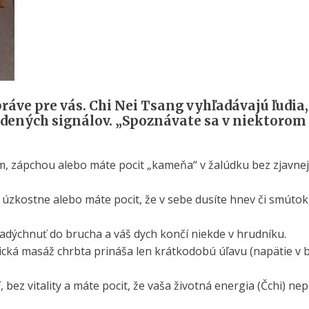
práve pre vás. Chi Nei Tsang vyhľadávajú ľudia,
vedených signálov.
„Spoznávate sa v niektorom 
m, zápchou alebo máte pocit „kameňa“ v žalúdku bez zjavnej
úzkostne alebo máte pocit, že v sebe dusíte hnev či smútok
nadýchnuť do brucha a váš dych končí niekde v hrudníku.
sická masáž chrbta prináša len krátkodobú úľavu (napätie v
 bez vitality a máte pocit, že vaša životná energia (Čchi) nep