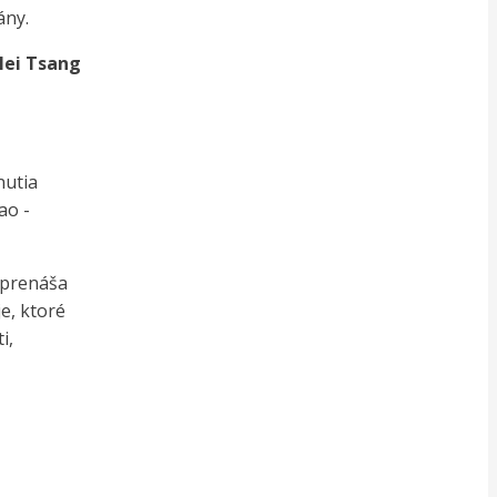
ány.
Nei Tsang
nutia
ao -
 prenáša
e, ktoré
i,