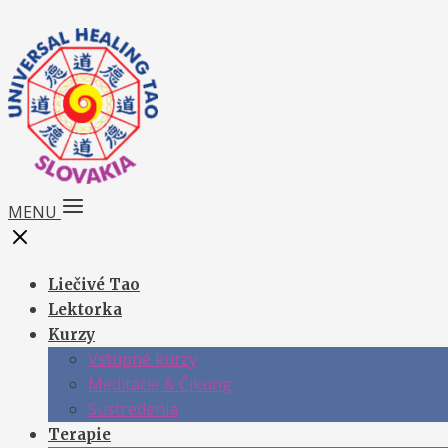
MENU
Liečivé Tao
Lektorka
Kurzy
Vstupné kurzy
Meditácie & Čikung
Sustredenia
Terapie