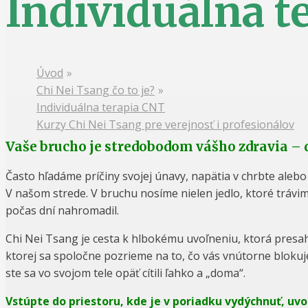
Individuálna t
Úvod
»
Chi Nei Tsang čo to je?
»
Individuálna terapia CNT
Kurzy Chi Nei Tsang pre verejnosť i profesionálov
Vaše brucho je stredobodom vášho zdravia –
Často hľadáme príčiny svojej únavy, napätia v chrbte alebo 
V našom strede. V bruchu nosíme nielen jedlo, ktoré trávime
počas dní nahromadil.
Chi Nei Tsang je cesta k hlbokému uvoľneniu, ktorá presahu
ktorej sa spoločne pozrieme na to, čo vás vnútorne blokuj
ste sa vo svojom tele opäť cítili ľahko a „doma“.
Vstúpte do priestoru, kde je v poriadku vydýchnuť, uvo