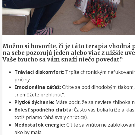
Možno si hovoríte, či je táto terapia vhodná 
na sebe pozorujú jeden alebo viac z nižšie u
Vaše brucho sa vám snaží niečo povedať.“
Tráviaci diskomfort
: Trpíte chronickým nafukovaní
príčiny.
Emocionálna záťaž:
Cítite sa pod dlhodobým tlakom, 
„nemôžete prehltnúť“.
Plytké dýchanie:
Máte pocit, že sa neviete zhlboka 
Bolesť spodného chrbta:
Často vás bolia kríže a kla
totiž priamo ťahá svaly chrbtice).
Nedostatok energie:
Cítite sa vnútorne zablokovaní,
ako by mala.