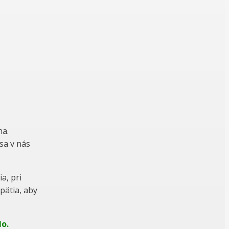
na.
 sa v nás
a, pri
pätia, aby
lo.