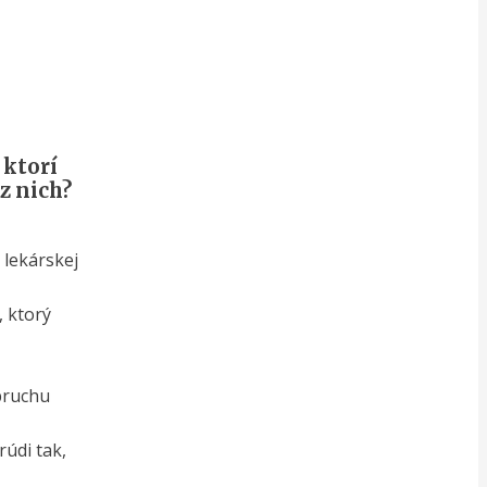
 ktorí
z nich?
 lekárskej
, ktorý
 bruchu
rúdi tak,