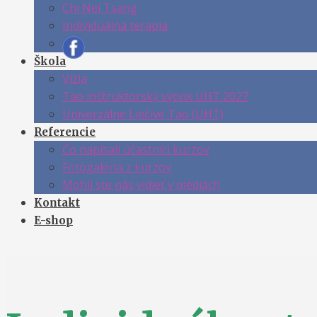
Chi Nei Tsang
Individuálna terapia
Škola
Vízia
Tao inštruktorský výcvik UHT 2027
Univerzálne Liečivé Tao (UHT)
Referencie
Čo napísali účastníci kurzov
Fotogaléria z kurzov
Mohli ste nás vidieť v médiách
Kontakt
E-shop