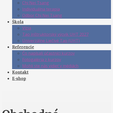
Chi Nei Tsang
Individuálna terapia
Odbor Chi Nei Tsang
Škola
Vízia
Tao inštruktorský výcvik UHT 2027
Univerzálne Liečivé Tao (UHT)
Referencie
Čo napísali účastníci kurzov
Fotogaléria z kurzov
Mohli ste nás vidieť v médiách
Kontakt
E-shop