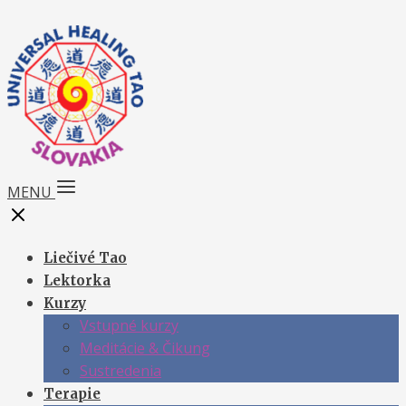
MENU
Liečivé Tao
Lektorka
Kurzy
Vstupné kurzy
Meditácie & Čikung
Sustredenia
Terapie