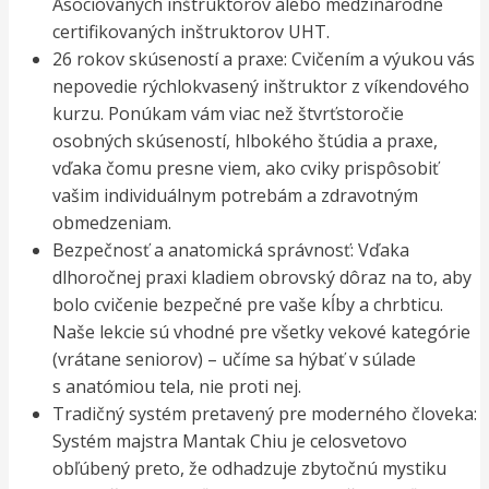
Asociovaných inštruktorov alebo medzinárodne
certifikovaných inštruktorov UHT.
26 rokov skúseností a praxe: Cvičením a výukou vás
nepovedie rýchlokvasený inštruktor z víkendového
kurzu. Ponúkam vám viac než štvrťstoročie
osobných skúseností, hlbokého štúdia a praxe,
vďaka čomu presne viem, ako cviky prispôsobiť
vašim individuálnym potrebám a zdravotným
obmedzeniam.
Bezpečnosť a anatomická správnosť: Vďaka
dlhoročnej praxi kladiem obrovský dôraz na to, aby
bolo cvičenie bezpečné pre vaše kĺby a chrbticu.
Naše lekcie sú vhodné pre všetky vekové kategórie
(vrátane seniorov) – učíme sa hýbať v súlade
s anatómiou tela, nie proti nej.
Tradičný systém pretavený pre moderného človeka:
Systém majstra Mantak Chiu je celosvetovo
obľúbený preto, že odhadzuje zbytočnú mystiku