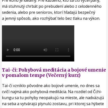
Pre koho je ideálny: Pre každého, kto sa cíti vyčerpaný,
má stuhnutý chrbát po prebudení alebo z celodenného
sedenia, alebo pre seniorov, ktorí hľadajú bezpečný
a jemný spôsob, ako rozhýbať telo bez tlaku na výkon.
Tai-či: Pohybová meditácia a bojové umenie
v pomalom tempe (Večerný kurz)
Tai-či vzniklo pôvodne ako bojové umenie, no dnes sa
cvičí najmä ako pohybová meditácia. Na rozdiel od Čchi-
kungu sa tu pohyby neopakujú na mieste, ale nadväzujú
na seba a vytvárajú plynulú zostavu, pri ktorej sa hýbete