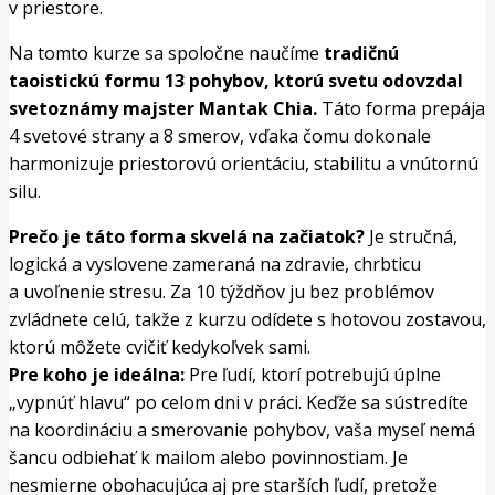
v priestore.
Na tomto kurze sa spoločne naučíme
tradičnú
taoistickú formu 13 pohybov, ktorú svetu odovzdal
svetoznámy majster Mantak Chia.
Táto forma prepája
4 svetové strany a 8 smerov, vďaka čomu dokonale
harmonizuje priestorovú orientáciu, stabilitu a vnútornú
silu.
Prečo je táto forma skvelá na začiatok?
Je stručná,
logická a vyslovene zameraná na zdravie, chrbticu
a uvoľnenie stresu. Za 10 týždňov ju bez problémov
zvládnete celú, takže z kurzu odídete s hotovou zostavou,
ktorú môžete cvičiť kedykoľvek sami.
Pre koho je ideálna:
Pre ľudí, ktorí potrebujú úplne
„vypnúť hlavu“ po celom dni v práci. Keďže sa sústredíte
na koordináciu a smerovanie pohybov, vaša myseľ nemá
šancu odbiehať k mailom alebo povinnostiam. Je
nesmierne obohacujúca aj pre starších ľudí, pretože