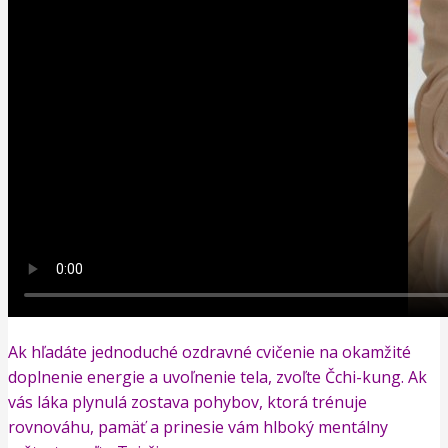
Ak hľadáte jednoduché ozdravné cvičenie na okamžité
doplnenie energie a uvoľnenie tela, zvoľte Čchi-kung. Ak
vás láka plynulá zostava pohybov, ktorá trénuje
rovnováhu, pamäť a prinesie vám hlboký mentálny