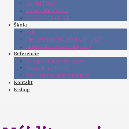
Chi Nei Tsang
Individuálna terapia
Odbor Chi Nei Tsang
Škola
Vízia
Tao inštruktorský výcvik UHT 2027
Univerzálne Liečivé Tao (UHT)
Referencie
Čo napísali účastníci kurzov
Fotogaléria z kurzov
Mohli ste nás vidieť v médiách
Kontakt
E-shop