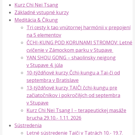
Kurz Chi Nei Tsang
Základné vstupné kurzy
Meditácia & Čikung
Tri cesty k tao vnútornej harmónii v prepojení
na 5 elementov
ČCHI-KUNG POD KORUNAMI STROMOV: Letné
cvičenie v Zámockom parku v Stupave
YAN SHOU GONG – shaolinsky neigong
v Stupave 4. júla
10-týždňové kurzy Čchi-kungu a Tai-či od
septembra v Bratislave
13-týždňové kurzy TAIČI čchi-kungu pre
začiatočníkov i pokročilých od septembra
v Stupave
Kurz Chi Nei Tsang I – terapeutickej masáže
brucha 29.10.- 1.11. 2026
Sústredenia
Letné sústredenie Taiči v Tatrách 10.- 19.7.