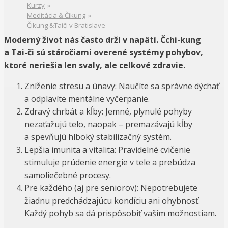
Kurzy
»
Meditácia & Čikung
»
Čikung &Taiči v Bratislave
Moderný život nás často drží v napätí. Čchi-kung
a Tai-či sú stáročiami overené systémy pohybov,
ktoré neriešia len svaly, ale celkové zdravie.
Zníženie stresu a únavy: Naučíte sa správne dýchať
a odplavíte mentálne vyčerpanie.
Zdravý chrbát a kĺby: Jemné, plynulé pohyby
nezaťažujú telo, naopak – premazávajú kĺby
a spevňujú hlboký stabilizačný systém.
Lepšia imunita a vitalita: Pravidelné cvičenie
stimuluje prúdenie energie v tele a prebúdza
samoliečebné procesy.
Pre každého (aj pre seniorov): Nepotrebujete
žiadnu predchádzajúcu kondíciu ani ohybnosť.
Každý pohyb sa dá prispôsobiť vašim možnostiam.