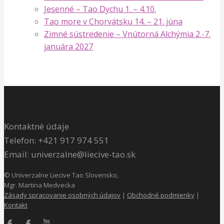
Jesenné – Tao Dychu 1. – 4.10.
Tao more v Chorvátsku 14. – 21. júna
Zimné sústredenie – Vnútorná Alchýmia 2.-7.
januára 2027
Kontaktné údaje
Telefon: +421 917 974 551
Email: univerzalne@liecive-tao.sk
©
Univerzalne Liecive Tao Slovensko,
Mgr. Martina Medvecka
Zásady spracovanie osobných údajov
|
Obchodné podmienky
|
Kontakt