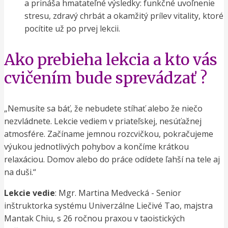
a prináša hmatateľné výsledky: funkčné uvoľnenie
stresu, zdravý chrbát a okamžitý prílev vitality, ktoré
pocítite už po prvej lekcii.
Ako prebieha lekcia a kto vás
cvičením bude sprevádzať ?
„Nemusíte sa báť, že nebudete stíhať alebo že niečo
nezvládnete. Lekcie vediem v priateľskej, nesúťažnej
atmosfére. Začíname jemnou rozcvičkou, pokračujeme
výukou jednotlivých pohybov a končíme krátkou
relaxáciou. Domov alebo do práce odídete ľahší na tele aj
na duši.“
Lekcie vedie
: Mgr. Martina Medvecká - Senior
inštruktorka systému Univerzálne Liečivé Tao, majstra
Mantak Chiu, s 26 ročnou praxou v taoistických