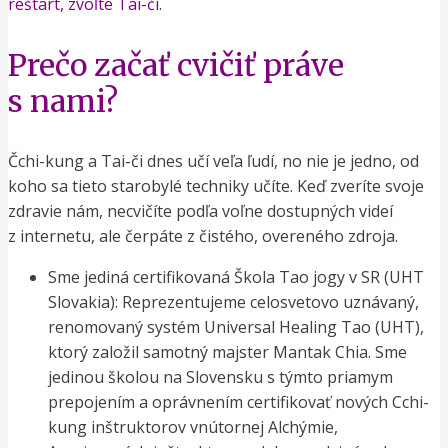
reštart, zvoľte Tai-či.
Prečo začať cvičiť práve
s nami?
Čchi-kung a Tai-či dnes učí veľa ľudí, no nie je jedno, od
koho sa tieto starobylé techniky učíte. Keď zveríte svoje
zdravie nám, necvičíte podľa voľne dostupných videí
z internetu, ale čerpáte z čistého, overeného zdroja.
Sme jediná certifikovaná Škola Tao jogy v SR (UHT
Slovakia): Reprezentujeme celosvetovo uznávaný,
renomovaný systém Universal Healing Tao (UHT),
ktorý založil samotný majster Mantak Chia. Sme
jedinou školou na Slovensku s týmto priamym
prepojením a oprávnením certifikovať nových Cchi-
kung inštruktorov vnútornej Alchýmie,