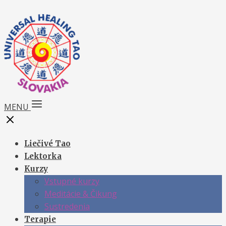
MENU
Liečivé Tao
Lektorka
Kurzy
Vstupné kurzy
Meditácie & Čikung
Sustredenia
Terapie