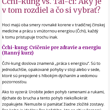
Čchi-kung vs. Tai-či: Aký je
v tom rozdiel a čo si vybrať?
Hoci majú oba smery rovnaké korene v tradičnej čínskej
medicíne a prácu s vnútornou energiou (Čchi), každý
k tomu pristupuje trochu inak.
Čchi-kung: Cvičenie pre zdravie a energiu
(Ranný kurz)
Čchi-kung doslova znamená „práca s energiou“. Sú to
jednoduchšie, opakované pohyby v stoji alebo v sede,
ktoré sú prepojené s hlbokým dýchaním a vedomou
pozornosťou.
Ako to vyzerá: Urobíte jeden pohyb ramenami a rukami,
dýchate do brucha a tento pohyb niekoľkokrát
zopakujete. Nemusíte si pamätať žiadne zložité zostavy.