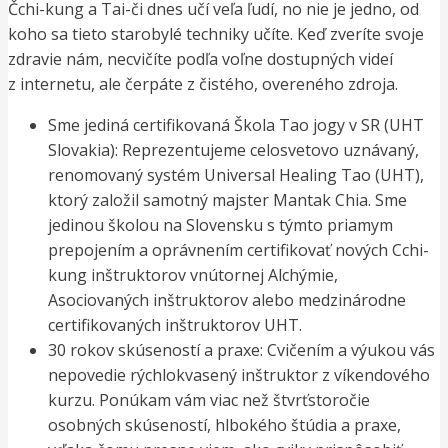
Čchi-kung a Tai-či dnes učí veľa ľudí, no nie je jedno, od
koho sa tieto starobylé techniky učíte. Keď zveríte svoje
zdravie nám, necvičíte podľa voľne dostupných videí
z internetu, ale čerpáte z čistého, overeného zdroja.
Sme jediná certifikovaná Škola Tao jogy v SR (UHT
Slovakia): Reprezentujeme celosvetovo uznávaný,
renomovaný systém Universal Healing Tao (UHT),
ktorý založil samotný majster Mantak Chia. Sme
jedinou školou na Slovensku s týmto priamym
prepojením a oprávnením certifikovať nových Cchi-
kung inštruktorov vnútornej Alchýmie,
Asociovaných inštruktorov alebo medzinárodne
certifikovaných inštruktorov UHT.
30 rokov skúseností a praxe: Cvičením a výukou vás
nepovedie rýchlokvasený inštruktor z víkendového
kurzu. Ponúkam vám viac než štvrťstoročie
osobných skúseností, hlbokého štúdia a praxe,