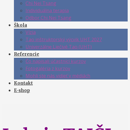
Chi Nei Tsang
Individuálna terapia
Odbor Chi Nei Tsang
Škola
Vízia
Tao inštruktorský výcvik UHT 2027
Univerzálne Liečivé Tao (UHT)
Referencie
Čo napísali účastníci kurzov
Fotogaléria z kurzov
Mohli ste nás vidieť v médiách
Kontakt
E-shop