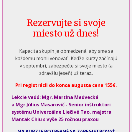
Rezervujte si svoje
miesto už dnes!
Kapacita skupín je obmedzená, aby sme sa
každému mohli venovať . Keďže kurzy začínajú
v septembri, zabezpečte si svoje miesto (a
zdravšiu jeseň) už teraz..
Pri registrácii do konca augusta cena 155€.
Lekcie vedú: Mgr. Martina Medvecká
a Mgr.Július Masarovič - Senior inštruktori
systému Univerzálne Liečivé Tao, majstra
Mantak Chiu s vyše 25 ročnou praxou
NA KURZ JE POTREBNÉ SA ZAREGISTROVAŤ