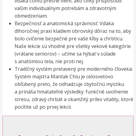
vďaka čomu presne viem, ako cviky prispôsobiť
vašim individuálnym potrebám a zdravotným
obmedzeniam.
Bezpečnosť a anatomická správnosť: Vďaka
dlhoročnej praxi kladiem obrovský dôraz na to, aby
bolo cvičenie bezpečné pre vaše kĺby a chrbticu.
Naše lekcie sú vhodné pre všetky vekové kategórie
(vrátane seniorov) – učíme sa hýbať v súlade
s anatómiou tela, nie proti nej.
Tradičný systém pretavený pre moderného človeka:
Systém majstra Mantak Chiu je celosvetovo
obľúbený preto, že odhadzuje zbytočnú mystiku
a prináša hmatateľné výsledky: funkčné uvoľnenie
stresu, zdravý chrbát a okamžitý prílev vitality, ktoré
pocítite už po prvej lekcii.