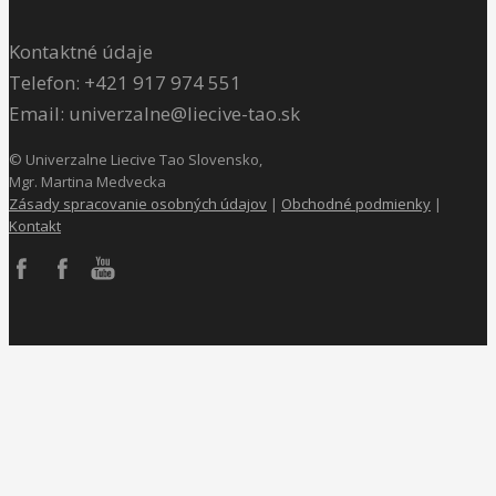
Kontaktné údaje
Telefon: +421 917 974 551
Email: univerzalne@liecive-tao.sk
©
Univerzalne Liecive Tao Slovensko,
Mgr. Martina Medvecka
Zásady spracovanie osobných údajov
|
Obchodné podmienky
|
Kontakt