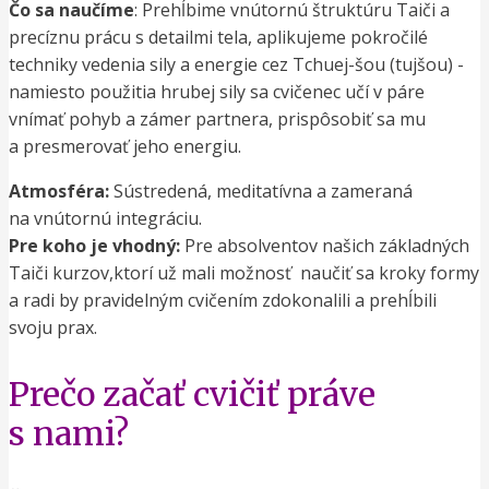
Čo sa naučíme
: Prehĺbime vnútornú štruktúru Taiči
a
precíznu prácu s detailmi tela
, aplikujeme pokročilé
techniky vedenia sily a energie cez Tchuej-šou (tujšou) -
namiesto použitia hrubej sily sa cvičenec učí v páre
vnímať pohyb a zámer partnera, prispôsobiť sa mu
a presmerovať jeho energiu.
Atmosféra:
Sústredená, meditatívna a zameraná
na vnútornú integráciu.
Pre koho je vhodný:
Pre absolventov našich základných
Taiči kurzov,ktorí už mali možnosť naučiť sa kroky formy
a radi by pravidelným cvičením zdokonalili a prehĺbili
svoju prax.
Prečo začať cvičiť práve
s nami?