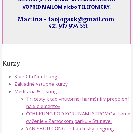
VOPRED MAILOM alebo TELEFONICKY.
Martina - taojogask@gmail.com,
+421 917 974 551
Kurzy
Kurz Chi Nei Tsang
Základné vstupné kurzy
Meditácia & Čikung
Tri cesty k tao vnútornej harmónii v prepojení
na 5 elementov
ČCHI-KUNG POD KORUNAMI STROMOV: Letné
cvičenie v Zámockom parku v Stupave
YAN SHOU GONG – shaolinsky neigong