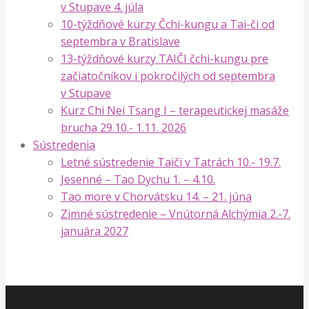
v Stupave 4. júla
10-týždňové kurzy Čchi-kungu a Tai-či od
septembra v Bratislave
13-týždňové kurzy TAIČI čchi-kungu pre
začiatočníkov i pokročilých od septembra
v Stupave
Kurz Chi Nei Tsang I – terapeutickej masáže
brucha 29.10.- 1.11. 2026
Sústredenia
Letné sústredenie Taiči v Tatrách 10.- 19.7.
Jesenné – Tao Dychu 1. – 4.10.
Tao more v Chorvátsku 14. – 21. júna
Zimné sústredenie – Vnútorná Alchýmia 2.-7.
januára 2027