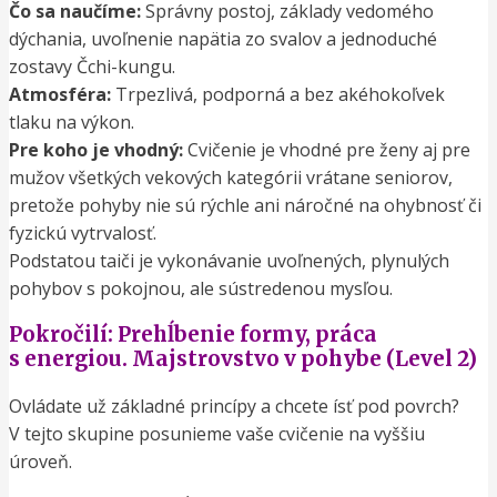
Čo sa naučíme:
Správny postoj, základy vedomého
dýchania, uvoľnenie napätia zo svalov a jednoduché
zostavy Čchi-kungu.
Atmosféra:
Trpezlivá, podporná a bez akéhokoľvek
tlaku na výkon.
Pre koho je vhodný:
Cvičenie je vhodné pre ženy aj pre
mužov všetkých vekových kategórii vrátane seniorov,
pretože pohyby nie sú rýchle ani náročné na ohybnosť či
fyzickú vytrvalosť.
Podstatou taiči je vykonávanie uvoľnených, plynulých
pohybov s pokojnou, ale sústredenou mysľou.
Pokročilí: Prehĺbenie formy, práca
s energiou. Majstrovstvo v pohybe (Level 2)
Ovládate už základné princípy a chcete ísť pod povrch?
V tejto skupine posunieme vaše cvičenie na vyššiu
úroveň.