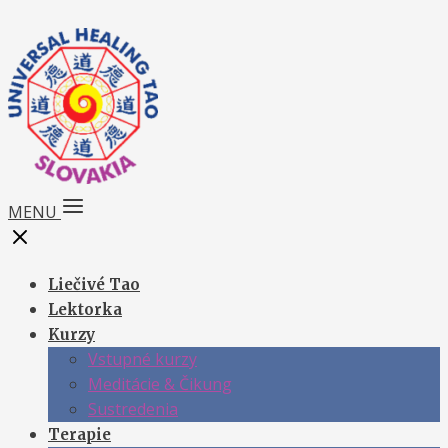
MENU
Liečivé Tao
Lektorka
Kurzy
Vstupné kurzy
Meditácie & Čikung
Sustredenia
Terapie