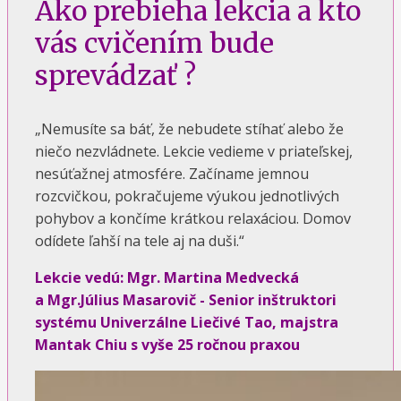
Ako prebieha lekcia a kto
vás cvičením bude
sprevádzať ?
„Nemusíte sa báť, že nebudete stíhať alebo že
niečo nezvládnete. Lekcie vedieme v priateľskej,
nesúťažnej atmosfére. Začíname jemnou
rozcvičkou, pokračujeme výukou jednotlivých
pohybov a končíme krátkou relaxáciou. Domov
odídete ľahší na tele aj na duši.“
Lekcie vedú: Mgr. Martina Medvecká
a Mgr.Július Masarovič - Senior inštruktori
systému Univerzálne Liečivé Tao, majstra
Mantak Chiu s vyše 25 ročnou praxou