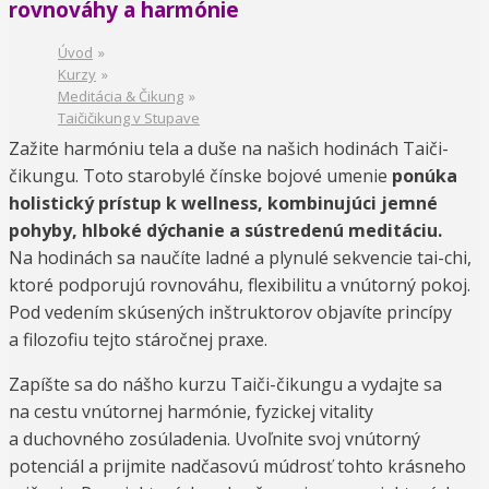
rovnováhy a harmónie
Úvod
»
Kurzy
»
Meditácia & Čikung
»
Taičičikung v Stupave
Zažite harmóniu tela a duše na našich hodinách Taiči-
čikungu. Toto starobylé čínske bojové umenie
ponúka
holistický prístup k wellness, kombinujúci jemné
pohyby, hlboké dýchanie a sústredenú meditáciu.
Na hodinách sa naučíte ladné a plynulé sekvencie tai-chi,
ktoré podporujú rovnováhu, flexibilitu a vnútorný pokoj.
Pod vedením skúsených inštruktorov objavíte princípy
a filozofiu tejto stáročnej praxe.
Zapíšte sa do nášho kurzu Taiči-čikungu a vydajte sa
na cestu vnútornej harmónie, fyzickej vitality
a duchovného zosúladenia. Uvoľnite svoj vnútorný
potenciál a prijmite nadčasovú múdrosť tohto krásneho