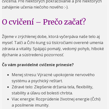
cvičenia. Pre niektorých pokračovanie a pre niektorých
zahájenie učenia niečoho nového :-).
O cvičení – Prečo začať?
Žijeme v zrýchlenej dobe, ktorá vyčerpáva naše telo aj
myseľ. Taiči a Čchi-kung sú tisícročiami overené umenia
zdravia a vitality. Spájajú pomalý, vedomý pohyb, hlboké
dýchanie a sústredenú pozornosť.
Čo vám pravidelné cvičenie prinesie?
Menej stresu: Výrazné upokojenie nervového
systému a psychický reštart.
Zdravé telo: Zlepšenie držania tela, flexibility,
stability a úľavu od bolesti chrbta.
Viac energie: Rozprúdenie životnej energie (Čchi)
a posilnenie imunity.